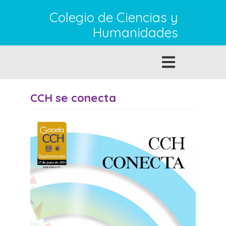
Pasar
Colegio de Ciencias y
al
contenido
Humanidades
principal
Toggle
navigation
CCH se conecta