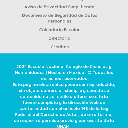
Aviso de Privacidad Simplificado
Documento de Seguridad de Datos
Personales
Calendario Escolar
Directorio
Créditos
2024 Escuela Nacional Colegio de Ciencias y
Humanidades | Hecho en México © Todos los
derechos reservados
Esta página electrónica puede ser reproducida,
sin objeto comercial, siempre y cuando su
contenido no se mutile o altere, se cite la
fuente completa y la dirección Web de
conformidad con el artículo 148 de la Ley
Federal del Derecho de Autor, de otra forma,
se requerirá permiso previo y por escrito de la
UNAM.