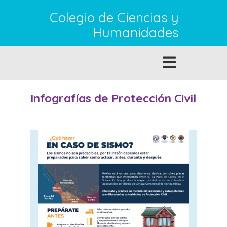
Pasar
Colegio de Ciencias y
al
contenido
Humanidades
principal
Toggle
navigation
Infografías de Protección Civil